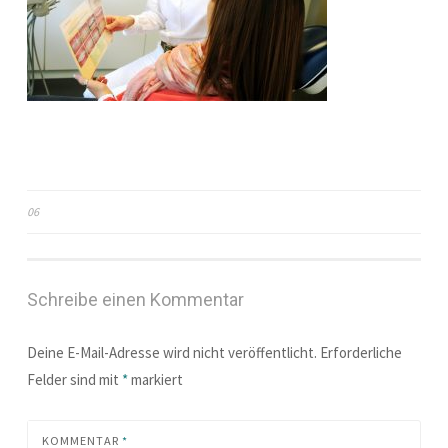
06
Beitragsnavigation
Schreibe einen Kommentar
Deine E-Mail-Adresse wird nicht veröffentlicht.
Erforderliche
Felder sind mit
*
markiert
KOMMENTAR
*